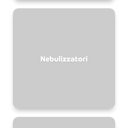
Nebulizzatori
I nebulizzatori sono soluzioni che
garantiscono una distribuzione uniforme
Nebulizzatori
e omogenea dei trattamenti. Scegli
insieme ai nostri professionisti il
macchinario che fa per te.